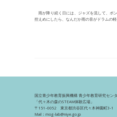
雨が降り続く日には、ジャズを流して、ポン
控えめにしたら、なんだか雨の音がドラムの軽
国立青少年教育振興機構 青少年教育研究セン
「代々木の森のSTEAM体験広場」
〒151-0052 東京都渋谷区代々木神園町3-
Mail：
mog-lab@niye.go.jp