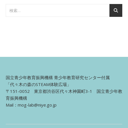
国立青少年教育振興機構 青少年教育研究センター付属
「代々木の森のSTEAM体験広場」
〒151-0052 東京都渋谷区代々木神園町3-1 国立青少年教
育振興機構
Mail：
mog-lab@niye.go.jp